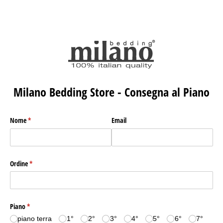
Milano Bedding Store - Consegna al Piano
Nome
(richiesto)
*
Email
Ordine
(richiesto)
*
Piano
(richiesto)
*
piano terra
1°
2°
3°
4°
5°
6°
7°